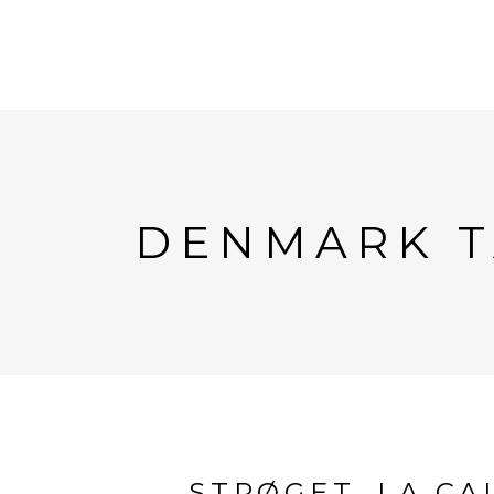
DENMARK 
STRØGET, LA CA