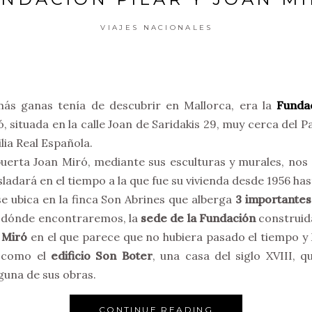
VIAJES NACIONALES
más ganas tenía de descubrir en Mallorca, era la
Fundac
ó, situada en la calle Joan de Saridakis 29, muy cerca del 
lia Real Española.
erta Joan Miró, mediante sus esculturas y murales, nos 
ladará en el tiempo a la que fue su vivienda desde 1956 ha
se ubica en la finca Son Abrines que alberga
3 importantes 
, dónde encontraremos, la
sede de la Fundación
construida
 Miró
en el que parece que no hubiera pasado el tiempo y
í como el
edificio Son Boter
, una casa del siglo XVIII, q
guna de sus obras.
CONTINUE READING