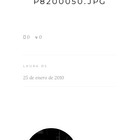
P8200050.JPG
0
0
LAURA RS
25 de enero de 2010