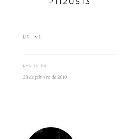
P1120513
0
0
LAURA RS
28 de febrero de 2010