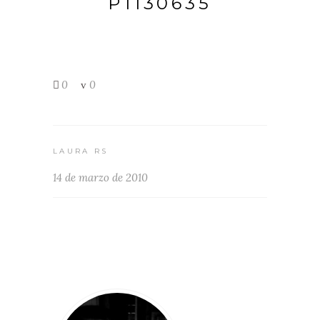
P1130635
0
0
LAURA RS
14 de marzo de 2010