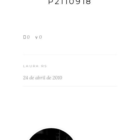
P2110918
0
0
LAURA RS
24 de abril de 2010