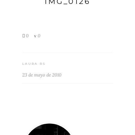
IMG_0126
0
0
LAURA RS
23 de mayo de 2010