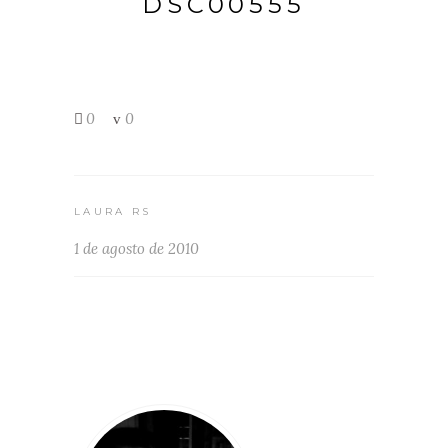
DSC00555
0
0
LAURA RS
1 de agosto de 2010