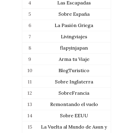
4
Las Escapadas
5
Sobre España
6
La Pasión Griega
7
Livingviajes
8
flapyinjapan
9
Arma tu Viaje
10
BlogTuristico
11
Sobre Inglaterra
12
SobreFrancia
13
Remontando el vuelo
14
Sobre EEUU
15
La Vuelta al Mundo de Asun y