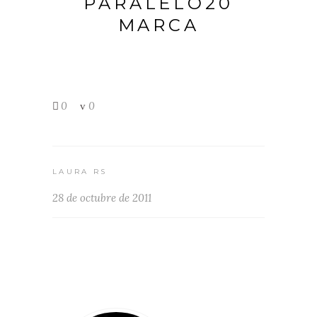
PARALELO20
MARCA
0
0
LAURA RS
28 de octubre de 2011