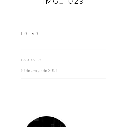
IMG_1029
0
0
LAURA RS
16 de mayo de 2013