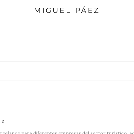
MIGUEL PÁEZ
EZ
freelance para diferentes empresas del sector turístico, a