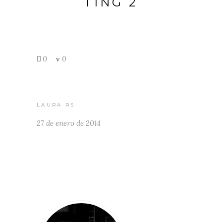
TING 2
0
0
LAURA RS
27 de enero de 2014