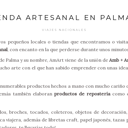
IENDA ARTESANAL EN PALM
VIAJES NACIONALES
 pequeños locales o tiendas que encontramos o visitam
anal
, con encanto en la que perderse durante unos minutos
5 de Palma y su nombre, AmArt viene de la unión de
Amb + Ar
mucho arte con el que han sabido emprender con unas idea
numerables productos hechos a mano con mucho cariño de
demás también elaboran
productos de repostería
como cu
s, broches, tocados, coleteros, objetos de decoración,
a viajera, además de libretas craft, papel japonés, tazas 
adores, te llevarías todo!