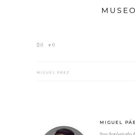
MUSEO
0
0
MIGUEL PÁEZ
MIGUEL PÁ
Soy fotógrafo 