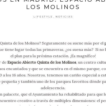
LOS MOLINOS
,
LIFESTYLE
NOTICIAS
 Quinta de los Molinos? Seguramente os suene más por el
ue tiene lugar todas las primaveras, ¿os suena más? Si no l
el plan para la próxima estación. ¡Es magnífico!
r de
Espacio Abierto Quinta de los Molinos
, un centro cult
os encantados y que se encuentra en el mismo parque, con
0 a los 16 años. Nosotros, tenemos un cariño especial a es
e pequeña y también uno de los parques favoritos dónde p
adolescencia.
n palacete, que el Ayuntamiento ha rehabilitado para que l
cuentro creativo a través de múltiples dimensiones: el pen