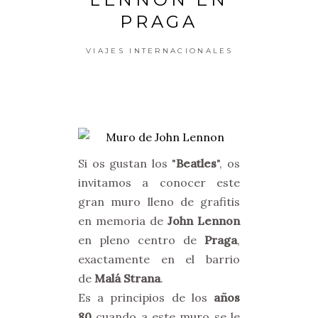
PRAGA
VIAJES INTERNACIONALES
Si os gustan los "
Beatles
", os
invitamos a conocer este
gran muro lleno de grafitis
en memoria de
John Lennon
en pleno centro de
Praga
,
exactamente en el barrio
de
Malá Strana
.
Es a principios de los
años
80
cuando a este muro se le