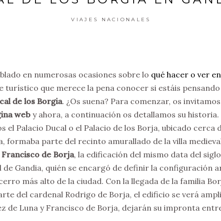
VIAJES NACIONALES
blado en numerosas ocasiones sobre lo
qué hacer o ver e
 turístico que merece la pena conocer si estáis pensando e
cal de los Borgia
. ¿Os suena? Para comenzar, os invitamos 
gina web
y ahora, a continuación os detallamos su historia.
el Palacio Ducal o el Palacio de los Borja, ubicado cerca 
, formaba parte del recinto amurallado de la villa medieval
 Francisco de Borja
, la edificación del mismo data del siglo
l de Gandia, quién se encargó de definir la configuración a
cerro más alto de la ciudad. Con la llegada de la familia Bor
te del cardenal Rodrigo de Borja, el edificio se verá amp
z de Luna y Francisco de Borja, dejarán su impronta entre 