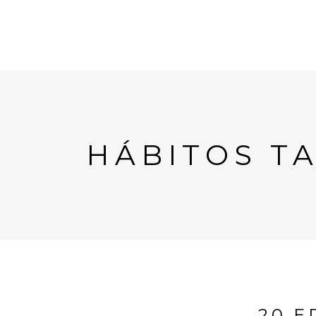
HÁBITOS T
20 E