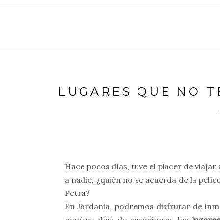
LUGARES QUE NO T
Hace pocos días, tuve el placer de viajar
a nadie, ¿quién no se acuerda de la pelíc
Petra?
En Jordania, podremos disfrutar de inmen
muchos días de vacaciones, los
lugare