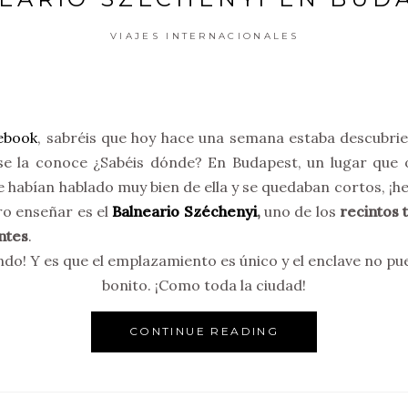
VIAJES INTERNACIONALES
ebook
, sabréis que hoy hace una semana estaba descubrie
e la conoce ¿Sabéis dónde? En Budapest, un lugar que o
e habían hablado muy bien de ella y se quedaban cortos, ¡h
ro enseñar es el
Balneario Széchenyi
,
uno de los
recintos 
ntes
.
endo! Y es que el emplazamiento es único y el enclave no pu
bonito. ¡Como toda la ciudad!
CONTINUE READING