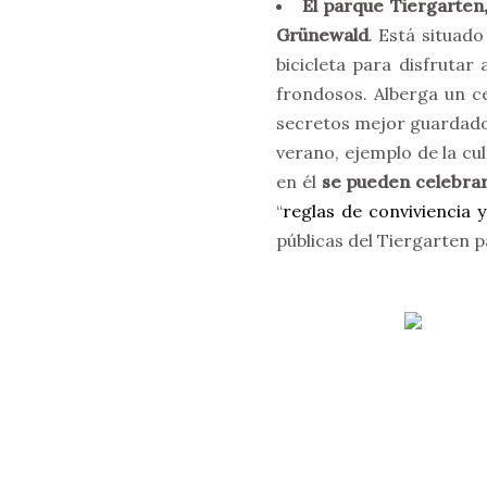
El parque
Tiergarten
Grünewald
. Está situad
bicicleta para disfruta
frondosos. Alberga un c
secretos mejor guardados 
verano, ejemplo de la cu
en él
se pueden celebrar
“
reglas de conviviencia 
públicas del Tiergarten p