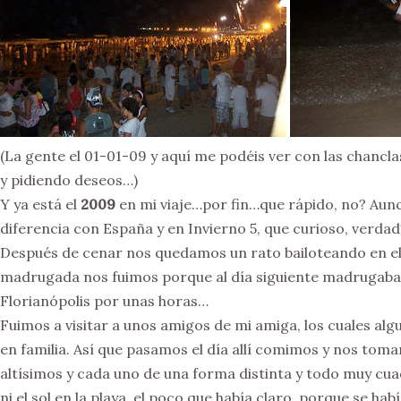
(La gente el 01-01-09 y aquí me podéis ver con las chancla
y pidiendo deseos…)
Y ya está el
2009
en mi viaje…por fin…que rápido, no? Aunqu
diferencia con España y en Invierno 5, que curioso, verdad
Después de cenar nos quedamos un rato bailoteando en el r
madrugada nos fuimos porque al día siguiente madrugab
Florianópolis por unas horas…
Fuimos a visitar a unos amigos de mi amiga, los cuales a
en familia. Así que pasamos el día allí comimos y nos tom
altísimos y cada uno de una forma distinta y todo muy cu
ni el sol en la playa, el poco que había claro, porque se h