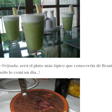
–
Feijoada
, será el plato más típico que conoceréis de Bra
sólo lo comí un día…!