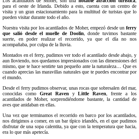
Los acantilados de Moher, son una
notable atracción turística
,
para el oeste de Irlanda. Debido a esto, cuenta con un centro de
visita y un gran estacionamiento para la multitud de turistas que lo
pueden visitar durante todo el año.
Nuestra visita por los acantilados de Moher, empezó desde un
ferry
que salió desde el muelle de Doolin
, donde tuvimos bastante
suerte, en poder realizar el recorrido, ya que el día no nos
acompañaba, por culpa de la lluvia.
Montados en el ferry, pudimos ver todo el acantilado desde abajo, y
aun lloviendo, nos quedamos impresionados con las dimensiones del
mismo, que te hace sentirte tan pequeño ante la naturaleza… Que es
cuando aprecias las maravillas naturales que te puedes encontrar por
el mundo.
Desde el ferry pudimos observar, unas rocas que sobresalen del mar,
conocidas como
Great Raven
y
Little Raven
, frente a los
acantilados de Moher, sorprendiéndome bastante, la cantidad de
aves que anidaban en ellas.
Una vez que terminamos el recorrido en barco por los acantilados,
nos dirigimos a comer, en un bar típico irlandés, en el que pudimos
disfrutar de una sopa calentita, ya que con la temperatura que hacia,
era lo que más apetecía.