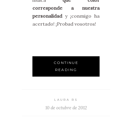
indica
qué color
corresponde a nuestra
personalidad
y ¡conmigo ha
acertado! ¡Probad vosotros!
CONTINUE
READING
LAURA RS
10 de octubre de 2012