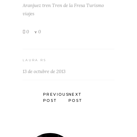
Aranjuez
tren
Tren de la Fresa
Turismo
viajes
0
0
LAURA RS
13 de octubre de 2013
PREVIOUS
NEXT
POST
POST