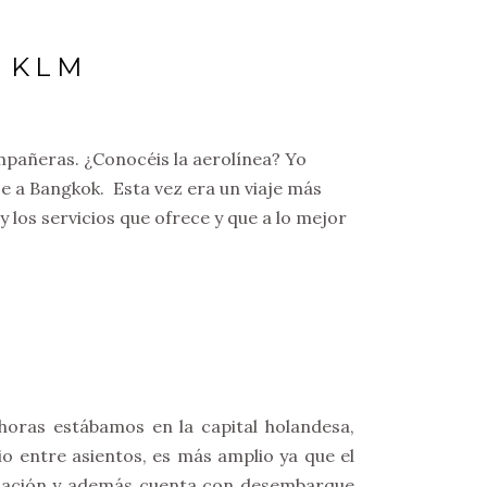
N KLM
ompañeras. ¿Conocéis la aerolínea? Yo
je a Bangkok. Esta vez era un viaje más
y los servicios que ofrece y que a lo mejor
oras estábamos en la capital holandesa,
acio entre asientos, es más amplio ya que el
clinación y además cuenta con desembarque