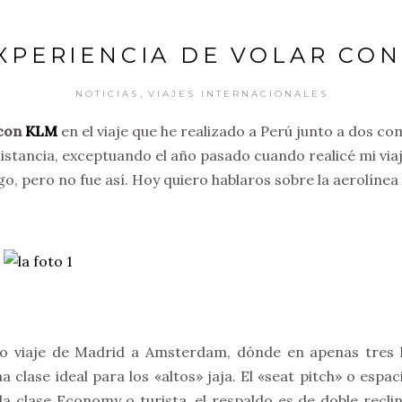
XPERIENCIA DE VOLAR CO
,
NOTICIAS
VIAJES INTERNACIONALES
 con
KLM
en el viaje que he realizado a Perú junto a dos c
distancia, exceptuando el año pasado cuando realicé mi via
o, pero no fue así. Hoy quiero hablaros sobre la aerolínea 
ro viaje de Madrid a Amsterdam, dónde en apenas tres h
na clase ideal para los «altos» jaja. El «seat pitch» o esp
 la clase Economy o turista, el respaldo es de doble re