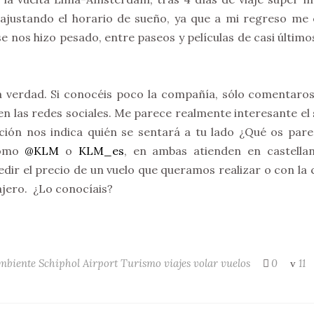
ajustando el horario de sueño, ya que a mi regreso me
e nos hizo pesado, entre paseos y películas de casi último
 verdad. Si conocéis poco la compañía, sólo comentaros
n las redes sociales. Me parece realmente interesante el 
ación nos indica quién se sentará a tu lado ¿Qué os par
como
@KLM
o
KLM_es
, en ambas atienden en castella
dir el precio de un vuelo que queramos realizar o con la
ajero. ¿Lo conocíais?
mbiente
Schiphol Airport
Turismo
viajes
volar
vuelos
0
11