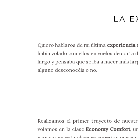
LA E
Quiero hablaros de mi última
experiencia
había volado con ellos en vuelos de corta 
largo y pensaba que se iba a hacer más larg
alguno desconocéis o no.
Realizamos el primer trayecto de nuest
volamos en la clase
Economy Comfort
, u
espacio en esta clase es superior que en