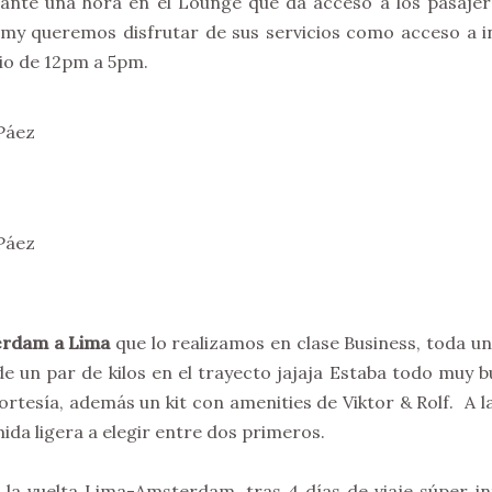
rante una hora en el Lounge que da acceso a los pasaje
y queremos disfrutar de sus servicios como acceso a in
o de 12pm a 5pm.
erdam a Lima
que lo realizamos en clase Business, toda u
e un par de kilos en el trayecto jajaja Estaba todo muy 
rtesía, además un kit con amenities de Viktor & Rolf. A l
ida ligera a elegir entre dos primeros.
es la vuelta Lima-Amsterdam, tras 4 días de viaje súper