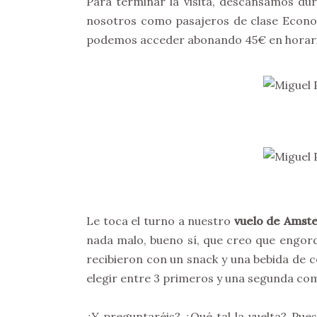
Para terminar la visita, descansamos du
nosotros como pasajeros de clase Econom
podemos acceder abonando 45€ en horari
Le toca el turno a nuestro
vuelo de Amst
nada malo, bueno sí, que creo que engord
recibieron con un snack y una bebida de co
elegir entre 3 primeros y una segunda com
¿Y preguntaréis? ¿Qué tal la vuelta? Pu