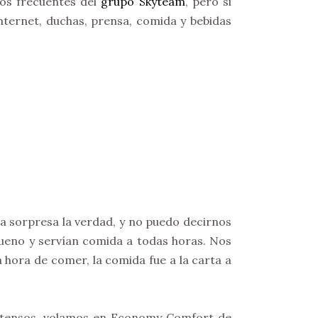
ros frecuentes del
grupo Skyteam
, pero si
ternet, duchas, prensa, comida y bebidas
na sorpresa la verdad, y no puedo decirnos
bueno y servían comida a todas horas. Nos
a hora de comer, la comida fue a la carta a
 intensos, volamos en Economy Comfort de