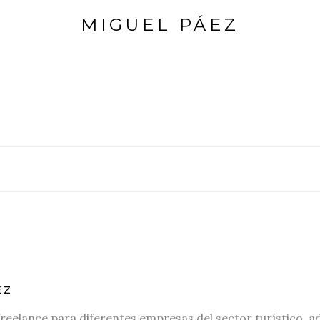
MIGUEL PÁEZ
EZ
freelance para diferentes empresas del sector turístico, a