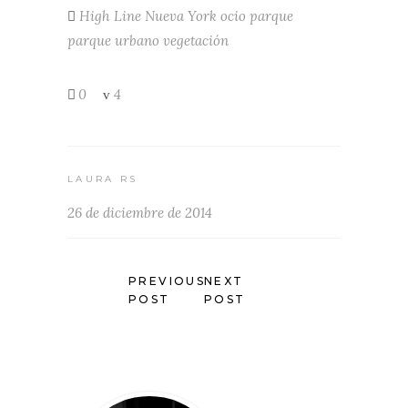
High Line
Nueva York
ocio
parque
parque urbano
vegetación
0
4
LAURA RS
26 de diciembre de 2014
PREVIOUS
NEXT
POST
POST