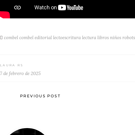
combel
combel editorial
lectoescritura
lectura
libros
niños
robots
LAURA RS
7 de febrero de 2025
PREVIOUS POST