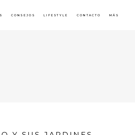
S
CONSEJOS
LIFESTYLE
CONTACTO
MÁS
G
O Y SUS JARDINES