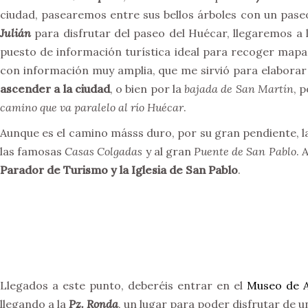
ciudad, pasearemos entre sus bellos árboles con un pase
Julián
para disfrutar del paseo del Huécar, llegaremos a 
puesto de información turística ideal para recoger mapas
con información muy amplia, que me sirvió para elabora
ascender a la ciudad
, o bien por la
bajada de San Martín
, p
camino que va paralelo al río Huécar
.
Aunque es el camino másss duro, por su gran pendiente, 
las famosas
Casas Colgadas
y al gran
Puente de San Pablo
. 
Pa
rador de Turismo y la Iglesia de San Pablo
.
Llegados a este punto, deberéis entrar en el
Museo de A
llegando a la
Pz. Ronda
, un lugar para poder disfrutar de u