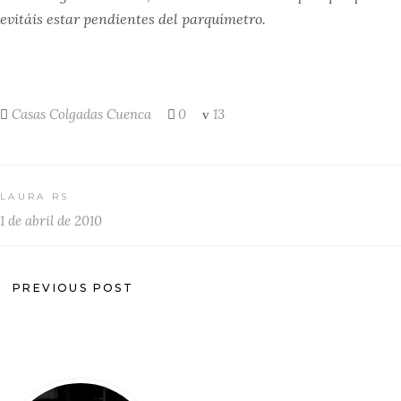
evitáis estar pendientes del parquímetro.
Casas Colgadas
Cuenca
0
13
LAURA RS
1 de abril de 2010
PREVIOUS POST