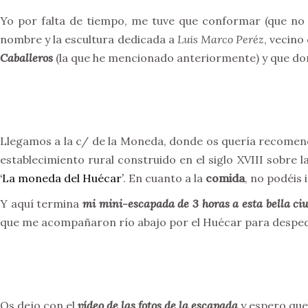
Yo por falta de tiempo, me tuve que conformar (que no 
nombre y la escultura dedicada a
Luis Marco Peréz
, vecino
Caballeros
(la que he mencionado anteriormente) y que do
Llegamos a la c/ de la Moneda, donde os quería recomend
establecimiento rural construido en el siglo XVIII sobre l
‘La moneda del Huécar’
. En cuanto a la
comida
, no podéis 
Y aquí termina
mi mini-escapada de 3 horas a esta bella ci
que me acompañaron río abajo por el Huécar para desped
Os dejo con el
vídeo de las fotos de la escapada
y espero que 