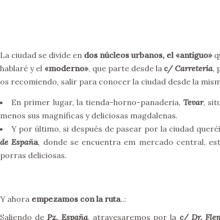
La ciudad se divide en
d
os núcleos urbanos, el «antiguo»
q
hablaré y el
«moderno»
, que parte desde la
c/ Carretería
,
os recomiendo, salir para conocer la ciudad desde la mis
En primer lugar, la tienda-horno-panaderia,
Tevar
, si
menos sus magníficas y deliciosas magdalenas.
Y por último, si después de pasear por la ciudad queré
de Españ
a
, donde se encuentra em mercado central, es
porras deliciosas.
Y ahora
empezamos con la ruta
..:
Saliendo de
Pz. España
, atravesaremos por la
c/ Dr. Fle