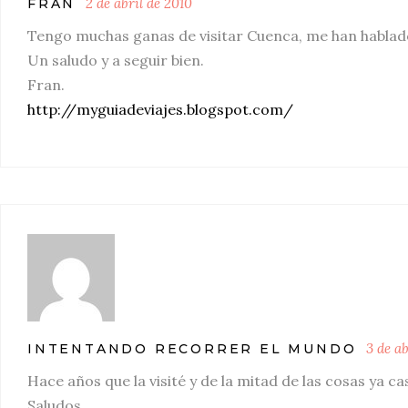
2 de abril de 2010
FRAN
Tengo muchas ganas de visitar Cuenca, me han hablado
Un saludo y a seguir bien.
Fran.
http://myguiadeviajes.blogspot.com/
3 de ab
INTENTANDO RECORRER EL MUNDO
Hace años que la visité y de la mitad de las cosas ya c
Saludos