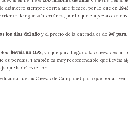
s cuevas es de unos
200 millones de años
y fueron descubi
e diámetro siempre corría aire fresco, por lo que en
194
 corriente de agua subterránea, por lo que empezaron a ens
os los días del año
y el precio de la entrada es de
9€ para 
olos,
llevéis un GPS
, ya que para llegar a las cuevas es un
ue os perdáis. También es muy recomendable que llevéis alg
a que la del exterior.
e hicimos de las Cuevas de Campanet para que podáis ver p