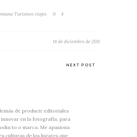
ontana
Turismos
viajes
0
4
14 de diciembre de 2011
NEXT POST
demás de producir editoriales
nnovar en la fotografía, para
 producto o marca. Me apasiona
es culturas de los lugares que