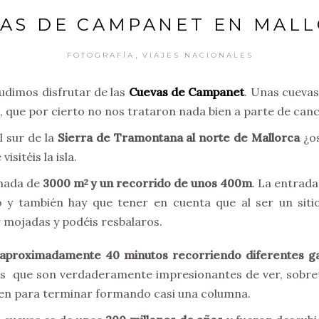
AS DE CAMPANET EN MAL
,
FOTOGRAFÍA
VIAJES NACIONALES
udimos disfrutar de las
Cuevas de Campanet
. Unas cuevas
, que por cierto no nos trataron nada bien a parte de cancel
l sur de la
Sierra de Tramontana al norte de Mallorca
¿os
isitéis la isla.
imada de
3000 m
y un recorrido de unos 400m
. La entrada
2
to y también hay que tener en cuenta que al ser un sit
 mojadas y podéis resbalaros.
 aproximadamente 40 minutos recorriendo diferentes gal
as que son verdaderamente impresionantes de ver, sobret
 unen para terminar formando casi una columna.