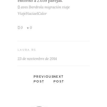
entorno a 2.039 parejas.
aves
Iberdrola
migración
viaje
ViajeHaciaelCalor
0
0
LAURA RS
23 de noviembre de 2014
PREVIOUS
NEXT
POST
POST