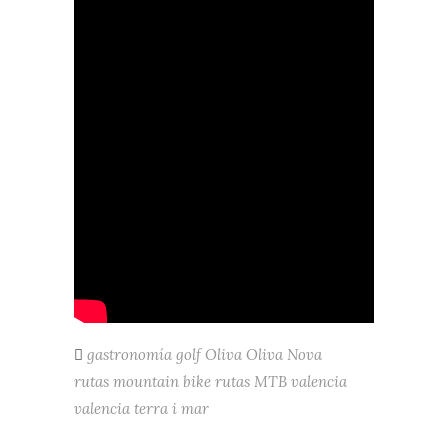
gastronomía
golf
Oliva
Oliva Nova
rutas mountain bike
rutas MTB
valencia
valencia terra i mar