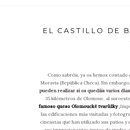
EL CASTILLO DE 
Como sabréis, ya os hemos contado qu
Moravia (República Checa). Sin embargo
pueden realizar si os quedáis varios días
35 kilómetros de Olomouc, al suroest
famoso queso Olomoucké tvarůžky
¡Impr
las edificaciones más visitadas y fotog
cineastas que han utilizado sus patios y 
sus impresionantes muros de piedra, s