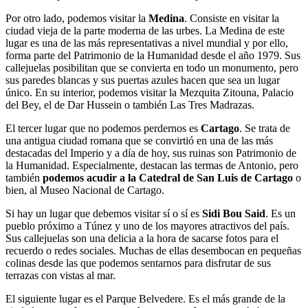
Por otro lado, podemos visitar la
Medina
. Consiste en visitar la
ciudad vieja de la parte moderna de las urbes. La Medina de este
lugar es una de las más representativas a nivel mundial y por ello,
forma parte del Patrimonio de la Humanidad desde el año 1979. Sus
callejuelas posibilitan que se convierta en todo un monumento, pero
sus paredes blancas y sus puertas azules hacen que sea un lugar
único. En su interior, podemos visitar la Mezquita Zitouna, Palacio
del Bey, el de Dar Hussein o también Las Tres Madrazas.
El tercer lugar que no podemos perdernos es
Cartago
. Se trata de
una antigua ciudad romana que se convirtió en una de las más
destacadas del Imperio y a día de hoy, sus ruinas son Patrimonio de
la Humanidad. Especialmente, destacan las termas de Antonio, pero
también
podemos acudir a la Catedral de San Luis de Cartago
o
bien, al Museo Nacional de Cartago.
Si hay un lugar que debemos visitar sí o sí es
Sidi Bou Said
. Es un
pueblo próximo a Túnez y uno de los mayores atractivos del país.
Sus callejuelas son una delicia a la hora de sacarse fotos para el
recuerdo o redes sociales. Muchas de ellas desembocan en pequeñas
colinas desde las que podemos sentarnos para disfrutar de sus
terrazas con vistas al mar.
El siguiente lugar es el Parque Belvedere. Es el más grande de la