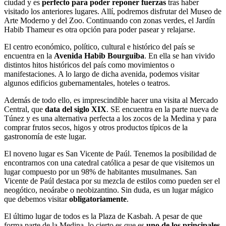
ciudad y es
perfecto para poder reponer fuerzas
tras haber
visitado los anteriores lugares. Allí, podremos disfrutar del Museo de
Arte Moderno y del Zoo. Continuando con zonas verdes, el Jardín
Habib Thameur es otra opción para poder pasear y relajarse.
El centro económico, político, cultural e histórico del país se
encuentra en la
Avenida Habib Bourguiba
. En ella se han vivido
distintos hitos históricos del país como movimientos o
manifestaciones. A lo largo de dicha avenida, podemos visitar
algunos edificios gubernamentales, hoteles o teatros.
Además de todo ello, es imprescindible hacer una visita al Mercado
Central, que
data del siglo XIX
. SE encuentra en la parte nueva de
Túnez y es una alternativa perfecta a los zocos de la Medina y para
comprar frutos secos, higos y otros productos típicos de la
gastronomía de este lugar.
El noveno lugar es San Vicente de Paúl. Tenemos la posibilidad de
encontrarnos con una catedral católica a pesar de que visitemos un
lugar compuesto por un 98% de habitantes musulmanes. San
Vicente de Paúl destaca por su mezcla de estilos como pueden ser el
neogótico, neoárabe o neobizantino. Sin duda, es un lugar mágico
que debemos visitar
obligatoriamente
.
El último lugar de todos es la Plaza de Kasbah. A pesar de que
forma parte de la Medina, lo cierto es que es
uno de los principales