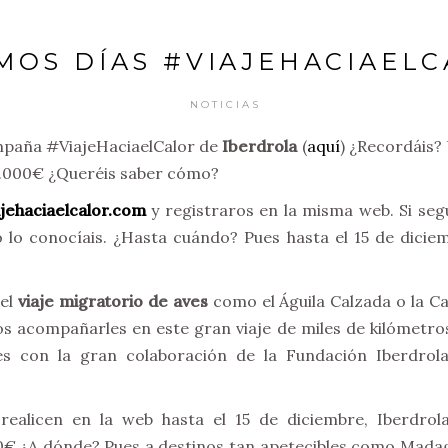
MOS DÍAS #VIAJEHACIAEL
NOTICIAS
mpaña #ViajeHaciaelCalor de
Iberdrola
(
aquí
) ¿Recordáis?
10.000€ ¿Queréis saber cómo?
jehaciaelcalor.com
y registraros en la misma web. Si segu
 lo conocíais. ¿Hasta cuándo? Pues hasta el 15 de dici
el
viaje migratorio de aves
como el Águila Calzada o la Ca
 acompañarles en este gran viaje de miles de kilómetro
es con la gran colaboración de la Fundación Iberdrola
 realicen en la web hasta el 15 de diciembre, Iberdro
 ¿A dónde? Pues a destinos tan apetecibles como Madaga