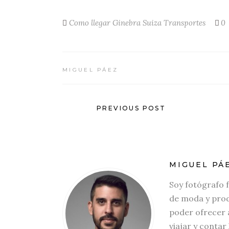
Como llegar
Ginebra
Suiza
Transportes
0
MIGUEL PÁEZ
PREVIOUS POST
MIGUEL PÁ
Soy fotógrafo 
de moda y prod
poder ofrecer a
viajar y contar