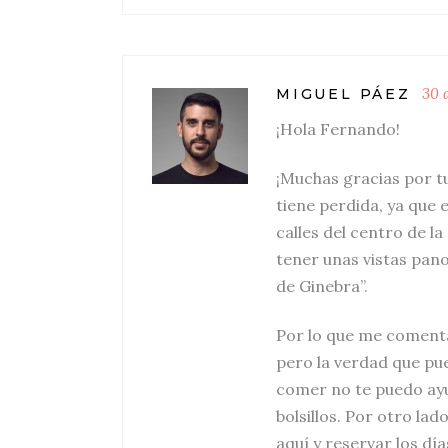
30 
MIGUEL PÁEZ
¡Hola Fernando!
¡Muchas gracias por tu
tiene perdida, ya que 
calles del centro de l
tener unas vistas pan
de Ginebra”.
Por lo que me comenta
pero la verdad que pu
comer no te puedo ayu
bolsillos. Por otro la
aquí y reservar los dí