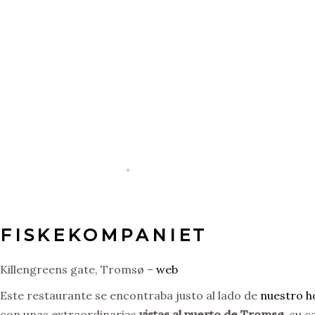
FISKEKOMPANIET
Killengreens gate, Tromsø –
web
Este restaurante se encontraba justo al lado de
nuestro h
con unas extraordinarias
vistas al puerto de Tromsø
, su 