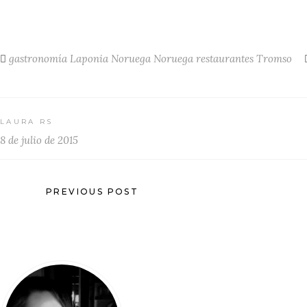
gastronomía
Laponia Noruega
Noruega
restaurantes
Tromso
LAURA RS
8 de julio de 2015
PREVIOUS POST