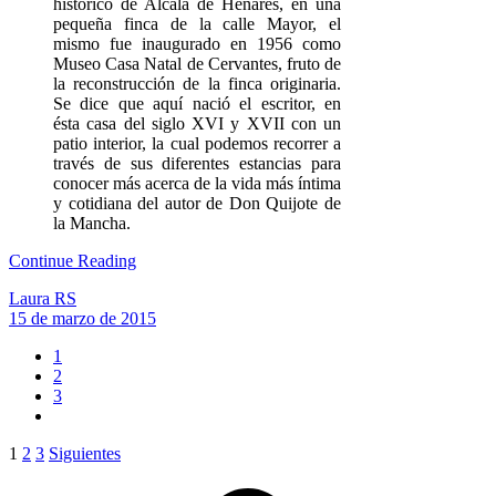
histórico de Alcalá de Henares, en una
pequeña finca de la calle Mayor, el
mismo fue inaugurado en 1956 como
Museo Casa Natal de Cervantes, fruto de
la reconstrucción de la finca originaria.
Se dice que aquí nació el escritor, en
ésta casa del siglo XVI y XVII con un
patio interior, la cual podemos recorrer a
través de sus diferentes estancias para
conocer más acerca de la vida más íntima
y cotidiana del autor de Don Quijote de
la Mancha.
Continue Reading
Laura RS
15 de marzo de 2015
1
2
3
Paginación
1
2
3
Siguientes
de