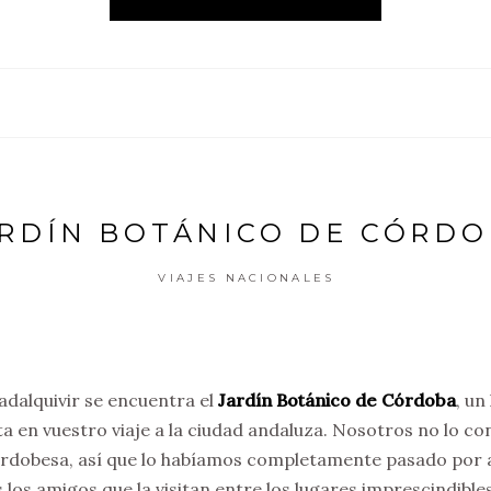
RDÍN BOTÁNICO DE CÓRD
VIAJES NACIONALES
uadalquivir se encuentra el
Jardín Botánico de Córdoba
, un
ta en vuestro viaje a la ciudad andaluza. Nosotros no lo c
ordobesa, así que lo habíamos completamente pasado por a
os amigos que la visitan entre los lugares imprescindible