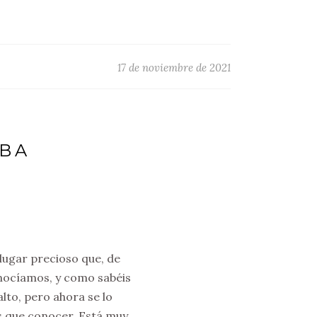
17 de noviembre de 2021
OBA
 lugar precioso que, de
onocíamos, y como sabéis
lto, pero ahora se lo
s que conocer. Está muy