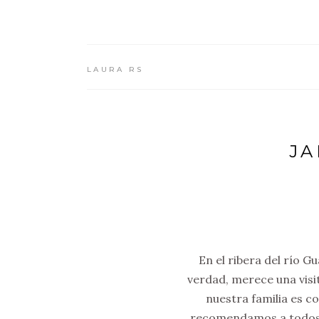
LAURA RS
JA
En el ribera del río G
verdad, merece una visi
nuestra familia es c
recomendamos a todos l