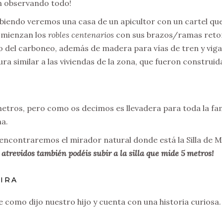
an observando todo!
biendo veremos una casa de un apicultor con un cartel que
omienzan los
robles centenarios
con sus brazos/ramas retor
o del carboneo, además de madera para vías de tren y vig
ura similar a las viviendas de la zona, que fueron construi
kilómetros, pero como os decimos es llevadera para toda la f
ma.
 y encontraremos el mirador natural donde está la Silla d
s atrevidos también podéis subir a la silla que mide 5 metros!
EIRA
 como dijo nuestro hijo y cuenta con una historia curiosa. 