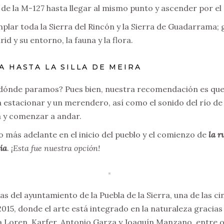
de la M-127 hasta llegar al mismo punto y ascender por el
plar toda la Sierra del Rincón y la Sierra de Guadarrama; 
 y su entorno, la fauna y la flora.
A HASTA LA SILLA DE MEIRA
dónde paramos? Pues bien, nuestra recomendación es que l
 estacionar y un merendero, así como el sonido del río de 
a y comenzar a andar.
 más adelante en el inicio del pueblo y el comienzo de
la r
ía
.
¡Esta fue nuestra opción!
ivas del ayuntamiento de la Puebla de la Sierra, una de las c
2015, donde el arte está integrado en la naturaleza gracias
 Loren, Karfer, Antonio Garza y Joaquín Manzano, entre 