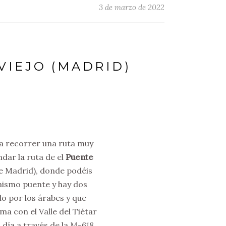
3 de marzo de 2022
VIEJO (MADRID)
ra recorrer una ruta muy
dar la ruta de el
Puente
de Madrid), donde podéis
l mismo puente y hay dos
do por los árabes y que
a con el Valle del Tiétar
 día a través de la
M-618,