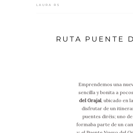
LAURA RS
RUTA PUENTE D
Emprendemos una nueva 
sencilla y bonita a poc
del Grajal
, ubicado en 
disfrutar de un itinera
puentes diréis; uno de
formaba parte de un cami
y; el Puente Nuevo del Gr