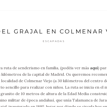
EL GRAJAL EN COLMENAR 
ESCAPADAS
ruta de senderismo en familia, (podéis ver más
aquí
) pa
os kilómetros de la capital de Madrid. Os queremos recomen
la localidad de Colmenar Viejo (a 30 kilómetros del centro 
rio sencillo para realizar con niños. La ruta se inicia en e
 granito de 10 metros de altura de la Edad Media construi
no militar de época andalusí, que unía Talamanca de Jaram
ajal, inaugurado en 1895, lugar por dónde se circula hoy en