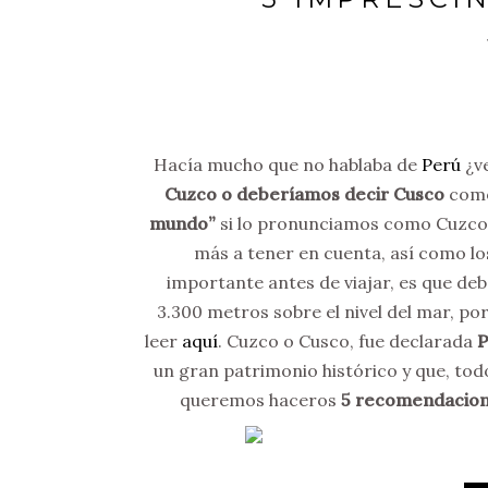
Hacía mucho que no hablaba de
Perú
¿ve
Cuzco o deberíamos decir Cusco
como
mundo”
si lo pronunciamos como Cuzco, s
más a tener en cuenta, así como los
importante antes de viajar, es que deb
3.300 metros sobre el nivel del mar, p
leer
aquí
. Cuzco o Cusco, fue declarada
P
un gran patrimonio histórico y que, todo
queremos haceros
5 recomendacion