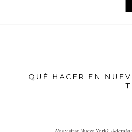
QUÉ HACER EN NUEV
T
¿Vas visitar Nueva York? ¿Además 