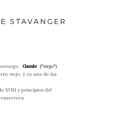
DE STAVANGER
noruego,
Gamle
("viejo")
rto viejo, y es una de las
lo XVIII y principios del
conservera.