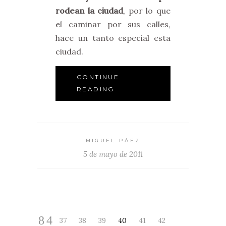
rodean la ciudad
, por lo que
el caminar por sus calles,
hace un tanto especial esta
ciudad.
CONTINUE
READING
MIGUEL PÁEZ
5 de mayo de 2011
37
38
39
40
41
42