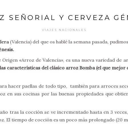
Z SEÑORIAL Y CERVEZA GÉ
VIAJES NACIONALES
lera
(Valencia) del que os hablé la semana pasada, pudimo
ènesis.
e Origen «Arroz de Valencia», es una nueva variedad de ar
as características del clásico arroz Bomba (el que mejor 
.
ara hacer paellas de todo tipo, también para arroces seco
roz en sus cocinas por las buenas propiedades que obti
maño tras la cocción se ve incrementado hasta en 3 vece
rroz. El tiempo de cocción es un poco más prolongado (20