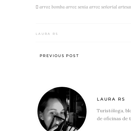
arroz bomba
arroz senia
arroz señorial
artesa
LAURA RS
PREVIOUS POST
LAURA RS
Turistóloga, bl
de oficinas de 