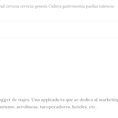
nal
cerveza
cerveza genesis
Cullera
gastronomía
paellas
valencia
ogger de viajes. Una appleadicta que se dedica al marketin
turismo, aerolíneas, turoperadores, hoteles. etc.